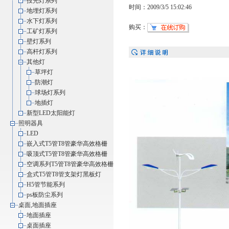
投光灯系列
时间：2009/3/5 15:02:46
地埋灯系列
水下灯系列
购买：
工矿灯系列
壁灯系列
高杆灯系列
其他灯
草坪灯
防潮灯
球场灯系列
地插灯
新型LED太阳能灯
照明器具
LED
嵌入式T5管T8管豪华高效格栅
吸顶式T5管T8管豪华高效格栅
空调系列T5管T8管豪华高效格栅
盒式T5管T8管支架灯黑板灯
H5管节能系列
ps板防尘系列
桌面,地面插座
地面插座
桌面插座