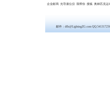
企业邮局
光导液位仪
我帮你
搜狐
奥林匹克运
邮件：dfls@LightingZG.com QQ:54